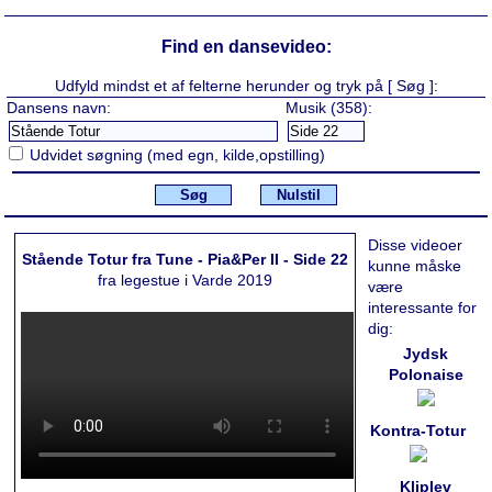
Find en dansevideo:
Udfyld mindst et af felterne herunder og tryk på [ Søg ]:
Dansens navn:
Musik (358):
Udvidet søgning (med egn, kilde,opstilling)
Søg
Nulstil
Disse videoer
Stående Totur fra Tune - Pia&Per II - Side 22
kunne måske
fra legestue i Varde 2019
være
interessante for
dig:
Jydsk
Polonaise
Kontra-Totur
Kliplev