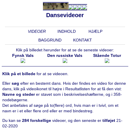
Dansevideoer
VIDEOER
INDHOLD
HJÆLP
BAGGRUND
KONTAKT
Klik på billedet herunder for at se de seneste videoer:
Fynsk Vals
Den russiske Vals
Stående Totur
Klik på et billede
for at se videoen.
Eller
søg
efter en bestemt dans. Hvis der findes en video for denne
dans, klik på videoikonet til højre i Resultatlisten for at få den vist:
Navne og steder
er stavet som i beskrivelseshæfterne, og i 358-
nodebøgerne.
Det anbefales af søge på to(flere) ord, hvis man er i tvivl, om et
navn er i et eller flere ord eller er med bindestreg.
Du kan se
284 forskellige
videoer, og den seneste er
tilføjet
21-
02-2020