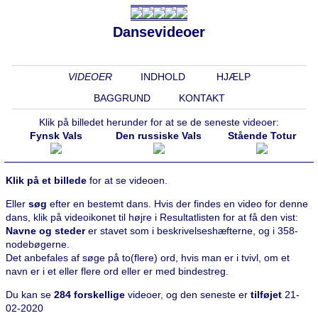
Dansevideoer
VIDEOER
INDHOLD
HJÆLP
BAGGRUND
KONTAKT
Klik på billedet herunder for at se de seneste videoer:
Fynsk Vals
Den russiske Vals
Stående Totur
Klik på et billede
for at se videoen.
Eller
søg
efter en bestemt dans. Hvis der findes en video for denne
dans, klik på videoikonet til højre i Resultatlisten for at få den vist:
Navne og steder
er stavet som i beskrivelseshæfterne, og i 358-
nodebøgerne.
Det anbefales af søge på to(flere) ord, hvis man er i tvivl, om et
navn er i et eller flere ord eller er med bindestreg.
Du kan se
284 forskellige
videoer, og den seneste er
tilføjet
21-
02-2020