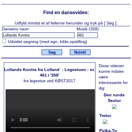
Find en dansevideo:
Udfyld mindst et af felterne herunder og tryk på [ Søg ]:
Dansens navn:
Musik (358):
Udvidet søgning (med egn, kilde,opstilling)
Søg
Nulstil
Disse videoer
Lollands Kontra fra Lolland - Legestuen - nr.
kunne måske
461 i '358'
være
fra legestue ved KØST2017
interessante for
dig:
Den runde
Sextur
Tretur
Polka-To