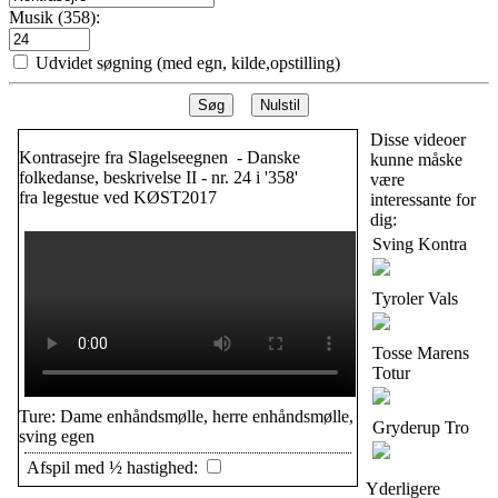
Musik (358):
Udvidet søgning (med egn, kilde,opstilling)
Søg
Nulstil
Disse videoer
Kontrasejre fra Slagelseegnen - Danske
kunne måske
folkedanse, beskrivelse II - nr. 24 i '358'
være
fra legestue ved KØST2017
interessante for
dig:
Sving Kontra
Tyroler Vals
Tosse Marens
Totur
Ture: Dame enhåndsmølle, herre enhåndsmølle,
Gryderup Tro
sving egen
Afspil med ½ hastighed:
Yderligere