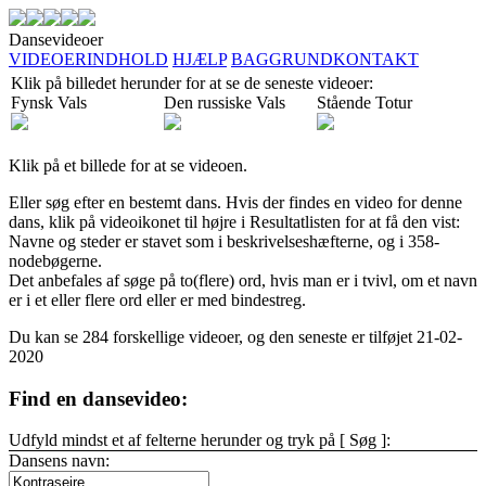
Dansevideoer
VIDEOER
INDHOLD
HJÆLP
BAGGRUND
KONTAKT
Klik på billedet herunder for at se de seneste videoer:
Fynsk Vals
Den russiske Vals
Stående Totur
Klik på et billede
for at se videoen.
Eller
søg
efter en bestemt dans. Hvis der findes en video for denne
dans, klik på videoikonet til højre i Resultatlisten for at få den vist:
Navne og steder
er stavet som i beskrivelseshæfterne, og i 358-
nodebøgerne.
Det anbefales af søge på to(flere) ord, hvis man er i tvivl, om et navn
er i et eller flere ord eller er med bindestreg.
Du kan se
284 forskellige
videoer, og den seneste er
tilføjet
21-02-
2020
Find en dansevideo:
Udfyld mindst et af felterne herunder og tryk på [ Søg ]:
Dansens navn: